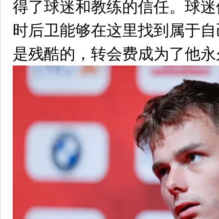
得了球迷和教练的信任。球迷
时后卫能够在这里找到属于自
是残酷的，转会费成为了他永