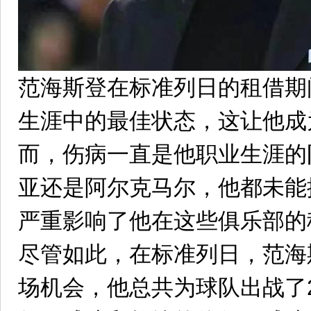
范海斯登在标准列日的租借期
生涯中的最佳状态，这让他成
而，伤病一直是他职业生涯的
亚还是阿尔克马尔，他都未能
严重影响了他在这些俱乐部的
尽管如此，在标准列日，范海
场机会，他总共为球队出战了