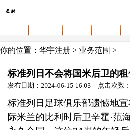
首页
关于华宇注册
业务范围
最新动态
你的位置：
华宇注册
>
业务范围
>
标准列日不会将国米后卫的租
发布日期：2024-06-15 16:03 点击次数：
标准列日足球俱乐部遗憾地宣
际米兰的比利时后卫辛霍·范