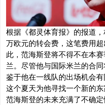
根据《都灵体育报》的报道，
万欧元的转会费，这笔费用超
此，范海斯登将不得不在本赛
兰。尽管他与国际米兰的合同将
鉴于他在一线队的出场机会有
这个夏天为他寻找一个新的东
范海斯登的未来充满了不确定