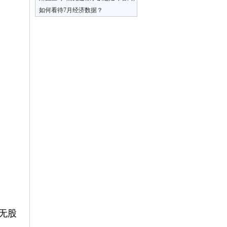
作为中锋必须把握好跑动时机
如何看待7月经济数据？
无股