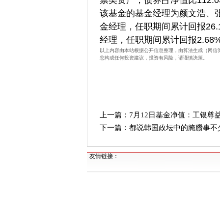
票类资产，债券占净值比112.0
该基金的基金经理为颜文浩、张
金经理，任职期间累计回报26.
经理，任职期间累计回报2.68
以上内容由本站根据公开信息整理，由算法生成（网信算备3
您构成任何投资建议，投资有风险，请谨慎决策。
上一篇：
7月12日基金净值：工银尊益中
下一篇：
都说韩国政坛中的腌臜事不
友情链接：