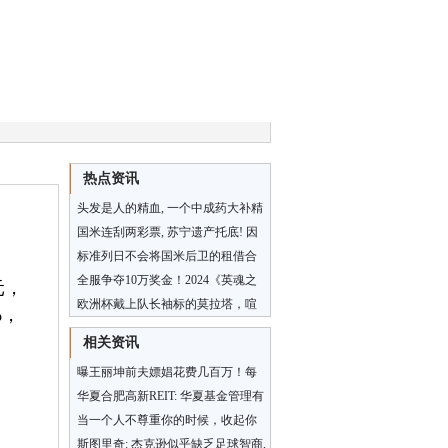
热点资讯
头发是人的精血, 一个中成药大补精
血, 不再脱发掉发
国米连刮两彩票, 苏宁遗产托底! 因
扎吉续约生变, 橡树打得好算盘
标准列日不会将国米后卫的租借合
同转为永久合同
全服争夺10万奖金！2024《英魂之
元，
刃口袋版》精英联赛正式开赛！
欧洲杯戴上队长袖标的莫拉塔，喧
%，
嚣中默默撑起了西班牙
相关资讯
曝王丽坤前夫嫖娼花费几百万！每
次都是找女明星，一次1万到10万
华夏合肥高新REIT: 华夏基金管理有
限公司关于华夏合肥高新创新产业
当一个人不尊重你的时候，收起你
园封闭式基础设施证券
的大方
斯图里奇: 杰克逊似乎缺乏足球智商,